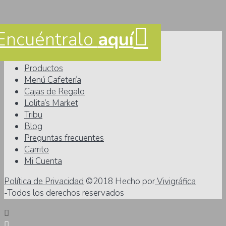
Encuéntralo
aquí
Facebook
YouTube
Instagram
Inicio
Productos
Menú Cafetería
Cajas de Regalo
Lolita’s Market
Tribu
Blog
Preguntas frecuentes
Carrito
Mi Cuenta
Política de Privacidad
©2018 Hecho por
Vivigráfica
-Todos los derechos reservados