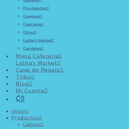
vida
Galletas
Pre-mezclas
saludable
Queques
Cupcakes
Otros
Lolita’s Market
Candelas
Menú Cafetería
Lolita’s Market
Cajas de Regalo
Tribu
Blog
Mi Cuenta
₡0
Inicio
Sentimos que algo
Productos
estamos haciendo mal y por eso hay tanto
Galletas
problema de salud, no sólo en nuestro país,