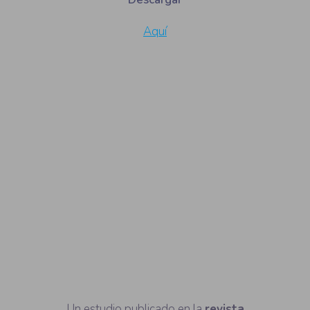
Aquí
Tercer paso
Calidad
comida
Un estudio publicado en la
revista