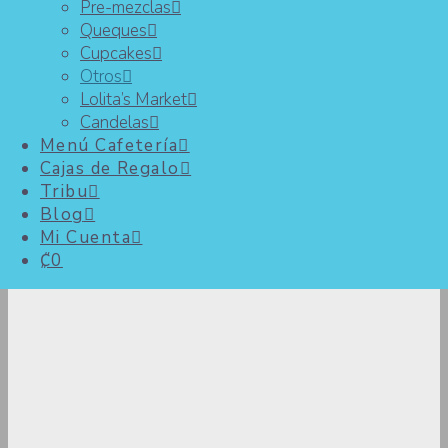
Pre-mezclas
Queques
Chocolate Semiamargo con
Cupcakes
Naranja
Otros
Lolita’s Market
₡
800
Candelas
Chocolate semiamargo y naranja que
Menú Cafetería
despierta tus sentidos..
Cajas de Regalo
Agregar al carrito
Tribu
Ver más
Blog
Mi Cuenta
₡0
Chocolate Semiamargo con Menta
₡
800
Refresca tu día con la combinación de
semiamargo y menta..
Agregar al carrito
Ver más