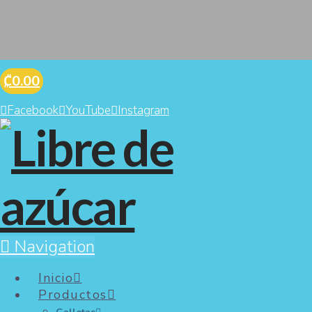
₡0.00
Facebook
YouTube
Instagram
Navigation
Inicio
Paleta Oso (Chocolate
Productos
Semiamargo o Leche)