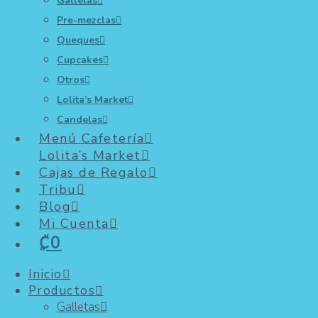
Galletas
Pre-mezclas
₡
990
Queques
Sabor cremoso y tierno en cada bocado,
Cupcakes
perfecta para endulzar tu día..
Agregar al carrito
Otros
Ver más
Lolita’s Market
Candelas
Menú Cafetería
Lolita’s Market
Paleta Mickey (Chocolate
Cajas de Regalo
Semiamargo o Leche)
Tribu
Blog
₡
1,590
Mi Cuenta
Un dulce cremoso y divertido que
₡0
encanta en cada bocado..
Agregar al carrito
Inicio
Ver más
Productos
Galletas