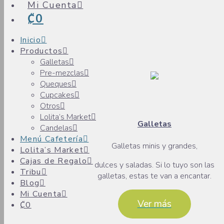
Mi Cuenta
₡0
Inicio
Productos
Galletas
Pre-mezclas
Queques
Cupcakes
Otros
Lolita’s Market
Galletas
Candelas
Menú Cafetería
Galletas minis y grandes,
Lolita’s Market
Cajas de Regalo
dulces y saladas. Si lo tuyo son las
Tribu
galletas, estas te van a encantar.
Blog
Mi Cuenta
Ver más
₡0