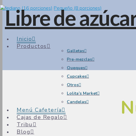
Mediano (16 porciones)
Pequeño (8 porciones)
Inicio
Productos
Galletas
Pre-mezclas
Queques
Cupcakes
Otros
Lolita’s Market
N
Candelas
Menú Cafetería
Cajas de Regalo
Tribu
Blog