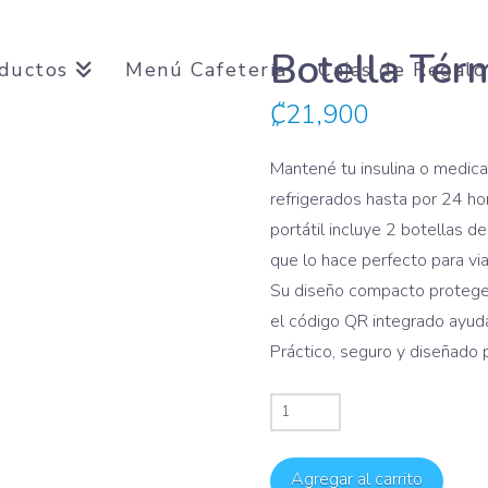
Botella Térm
ductos
Menú Cafetería
Cajas de Regalo
₡
21,900
Mantené tu insulina o medic
refrigerados hasta por 24 ho
portátil incluye 2 botellas de
que lo hace perfecto para via
Su diseño compacto protege
el código QR integrado ayuda
Práctico, seguro y diseñado
Botella
Térmica
Insulina
Agregar al carrito