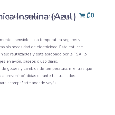
ica Insulina (Azul)
₡0
Tribu
Blog
Mi Cuenta
amentos sensibles a la temperatura seguros y
ras sin necesidad de electricidad. Este estuche
 hielo reutilizables y está aprobado por la TSA, lo
jes en avión, paseos o uso diario.
 de golpes y cambios de temperatura, mientras que
 a prevenir pérdidas durante tus traslados.
 para acompañarte adonde vayás.