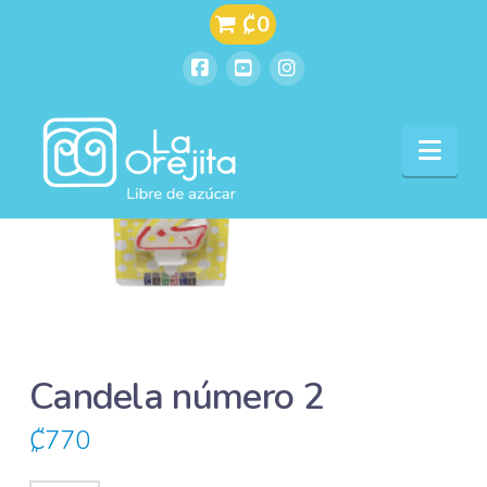
₡0
Facebook
YouTube
Instagram
Nav
Candela número 2
₡
770