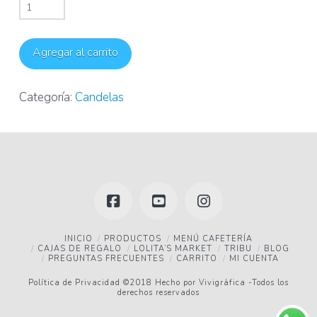
Candela
número
2
Agregar al carrito
cantidad
Categoría:
Candelas
Facebook
YouTube
Instagram
INICIO
PRODUCTOS
MENÚ CAFETERÍA
CAJAS DE REGALO
LOLITA’S MARKET
TRIBU
BLOG
PREGUNTAS FRECUENTES
CARRITO
MI CUENTA
Política de Privacidad
©2018 Hecho por
Vivigráfica
-Todos los
derechos reservados