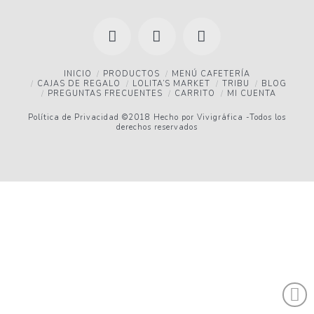
Facebook
YouTube
Instagram
INICIO
PRODUCTOS
MENÚ CAFETERÍA
CAJAS DE REGALO
LOLITA’S MARKET
TRIBU
BLOG
PREGUNTAS FRECUENTES
CARRITO
MI CUENTA
Política de Privacidad
©2018 Hecho por
Vivigráfica
-Todos los
derechos reservados