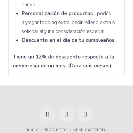
nuevo.
Personalización de productos :
podés
agregar topping extra, pedir relleno extra o
solicitar alguna consideración especial.
Descuento en el día de tu cumpleaños
Tiene un 12% de descuento respecto a la
membresía de un mes. (Dura seis meses)
Facebook
YouTube
Instagram
INICIO
PRODUCTOS
MENÚ CAFETERÍA