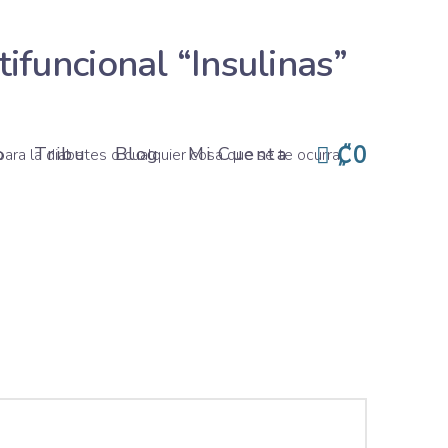
ifuncional “Insulinas”
₡0
o
Tribu
Blog
Mi Cuenta
 para la diabetes o cualquier cosa que se te ocurra