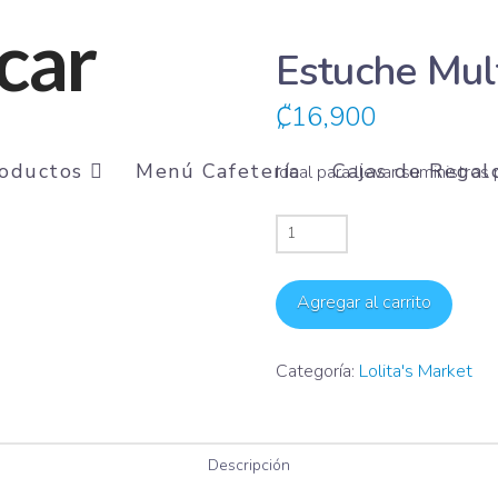
Estuche Mult
₡
16,900
oductos
Menú Cafetería
Cajas de Regal
Ideal para llevar suministros
Estuche
Multifuncional
"Insulinas"
Agregar al carrito
cantidad
Categoría:
Lolita's Market
Descripción