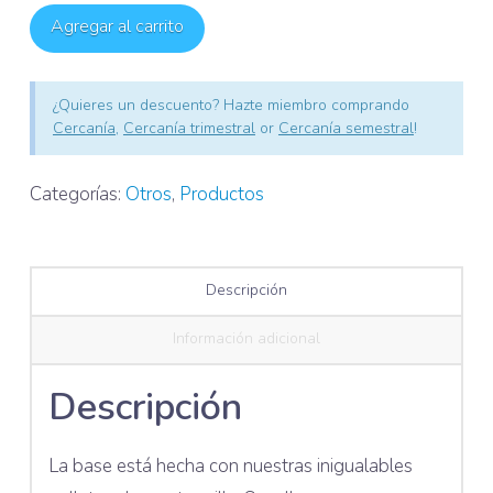
Fresa
Agregar al carrito
Pequeño
cantidad
¿Quieres un descuento? Hazte miembro comprando
Cercanía
,
Cercanía trimestral
or
Cercanía semestral
!
Categorías:
Otros
,
Productos
Descripción
Información adicional
Descripción
La base está hecha con nuestras inigualables