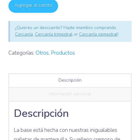
Limón
Agregar al carrito
Grande
cantidad
¿Quieres un descuento? Hazte miembro comprando
Cercanía
,
Cercanía trimestral
or
Cercanía semestral
!
Categorías:
Otros
,
Productos
Descripción
Información adicional
Descripción
La base está hecha con nuestras inigualables
galletas de mantequilla. Su relleno cremoso de