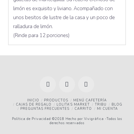
limón es exquisito y liviano. Acompañado con
unos besitos de lustre de la casa y un poco de
ralladura de limón.
(Rinde para 12 porciones)
Facebook
YouTube
Instagram
INICIO
PRODUCTOS
MENÚ CAFETERÍA
CAJAS DE REGALO
LOLITA’S MARKET
TRIBU
BLOG
PREGUNTAS FRECUENTES
CARRITO
MI CUENTA
Política de Privacidad
©2018 Hecho por
Vivigráfica
-Todos los
derechos reservados