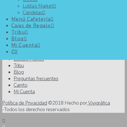
1 porción (Rinde 8 porciones): 2
Lolita’s Market
Porción
carbohidrato y 3 grasas
Candelas
Menú Cafetería
Facebook
YouTube
Instagram
Cajas de Regalo
Tribu
Inicio
Blog
Productos
Mi Cuenta
Menú Cafetería
₡0
Cajas de Regalo
Lolita’s Market
Tribu
Blog
Preguntas frecuentes
Carrito
Mi Cuenta
Política de Privacidad
©2018 Hecho por
Vivigráfica
-Todos los derechos reservados