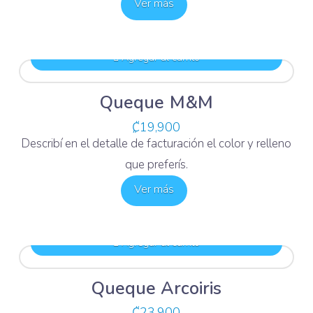
Ver más
Agregar al carrito
Queque M&M
₡
19,900
Describí en el detalle de facturación el color y relleno
que preferís.
Ver más
Agregar al carrito
Queque Arcoiris
₡
23,900