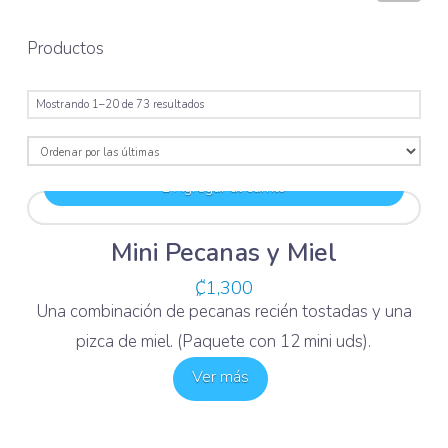
Productos
Ordenado
Mostrando 1–20 de 73 resultados
por
los
últimos
Agregar al carrito
Mini Pecanas y Miel
₡
1,300
Una combinación de pecanas recién tostadas y una
pizca de miel. (Paquete con 12 mini uds).
Ver más