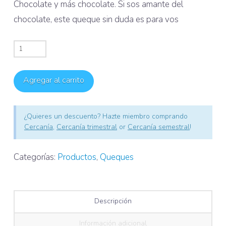
Chocolate y más chocolate. Si sos amante del
chocolate, este queque sin duda es para vos
Queque
Seco
Chocolate
Agregar al carrito
cantidad
¿Quieres un descuento? Hazte miembro comprando
Cercanía
,
Cercanía trimestral
or
Cercanía semestral
!
Categorías:
Productos
,
Queques
Descripción
Información adicional