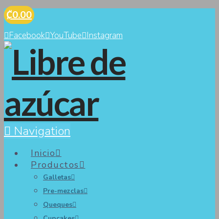
₡0.00
Facebook
YouTube
Instagram
Navigation
Inicio
Productos
Galletas
Pre-mezclas
Queques
Cupcakes