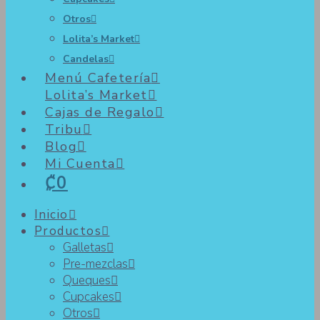
Otros
Lolita’s Market
Candelas
Menú Cafetería
Lolita’s Market
Cajas de Regalo
Tribu
Blog
Mi Cuenta
₡0
Inicio
Productos
Galletas
Pre-mezclas
Queques
Cupcakes
Otros