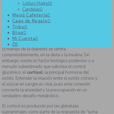
Lolita’s Market
Candelas
El enemigo silencioso: cómo el
Menú Cafetería
Cajas de Regalo
cortisol sube tu glucosa
Tribu
Blog
Mi Cuenta
₡0
El manejo de la diabetes se centra,
comprensiblemente, en la dieta y la insulina. Sin
embargo, existe un factor biológico poderoso y a
menudo subestimado que sabotea el control
glucémico: el
cortisol
, la principal hormona del
estrés. Entender la relación entre el estrés crónico y
el azúcar en sangre es vital, pues esta conexión
convierte la ansiedad y la preocupación en un
verdadero desafío metabólico.
El cortisol es producido por las glándulas
suprarrenales como parte de la respuesta de “lucha