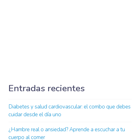
A menudo, son una señal de que algo está
pasando en tu cuerpo, ya sea un bajón de
energía, estrés o incluso una falta de ciertos
nutrientes. Comprender la raíz del antojo es el
primer paso para poder controlarlo sin recurrir
a opciones poco saludables. …
Read More
Entradas recientes
Diabetes y salud cardiovascular: el combo que debes
cuidar desde el día uno
¿Hambre real o ansiedad? Aprende a escuchar a tu
cuerpo al comer