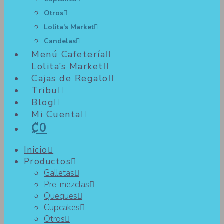
Otros
Lolita’s Market
Candelas
Menú Cafetería
Lolita’s Market
Cajas de Regalo
Tribu
Blog
Mi Cuenta
₡0
Inicio
Productos
Galletas
Pre-mezclas
Queques
Cupcakes
Otros