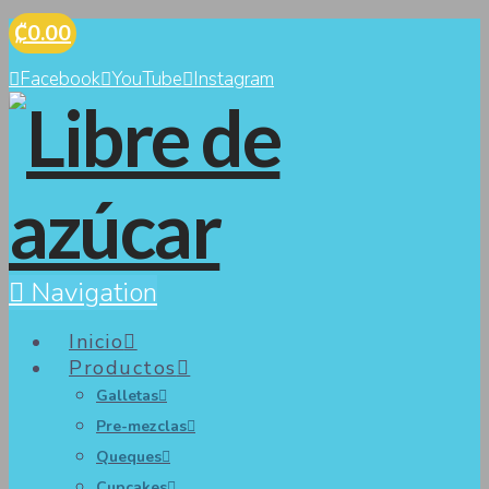
₡0.00
Facebook
YouTube
Instagram
Navigation
Inicio
Productos
Galletas
Pre-mezclas
Queques
Cupcakes