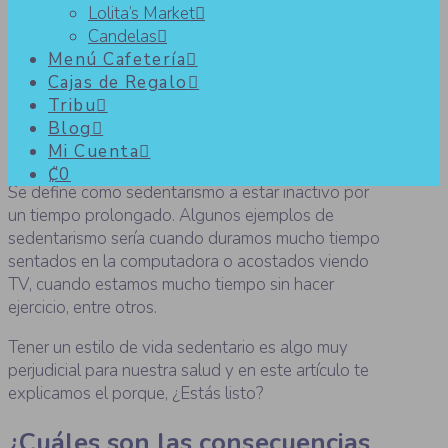
Lolita’s Market
Candelas
¿Cómo combatir el
Menú Cafetería
Cajas de Regalo
sedentarismo?
Tribu
Blog
Mi Cuenta
₡0
Se define como sedentarismo a estar inactivo por
un tiempo prolongado. Algunos ejemplos de
sedentarismo sería cuando duramos mucho tiempo
sentados en la computadora o acostados viendo
TV, cuando estamos mucho tiempo sin hacer
ejercicio, entre otros.
Tener un estilo de vida sedentario es algo muy
perjudicial para nuestra salud y en este artículo te
explicamos el porque, ¿Estás listo?
¿Cuáles son las consecuencias