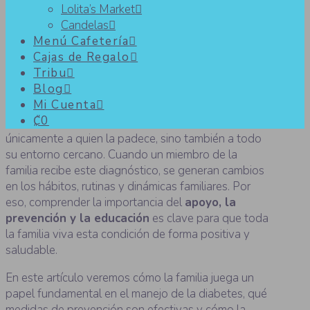
Lolita’s Market
Candelas
La diabetes en la familia: apoyo,
Menú Cafetería
Cajas de Regalo
prevención y educación para
Tribu
todos
Blog
Mi Cuenta
₡0
La
diabetes
es una condición que no afecta
únicamente a quien la padece, sino también a todo
su entorno cercano. Cuando un miembro de la
familia recibe este diagnóstico, se generan cambios
en los hábitos, rutinas y dinámicas familiares. Por
eso, comprender la importancia del
apoyo, la
prevención y la educación
es clave para que toda
la familia viva esta condición de forma positiva y
saludable.
En este artículo veremos cómo la familia juega un
papel fundamental en el manejo de la diabetes, qué
medidas de prevención son efectivas y cómo la