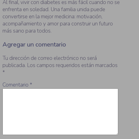
Al final, vivir con diabetes es más fácil cuando no se
enfrenta en soledad. Una familia unida puede
convertirse en la mejor medicina: motivación,
acompañamiento y amor para construir un futuro
más sano para todos.
Agregar un comentario
Tu dirección de correo electrónico no será
publicada.
Los campos requeridos están marcados
*
Comentario
*