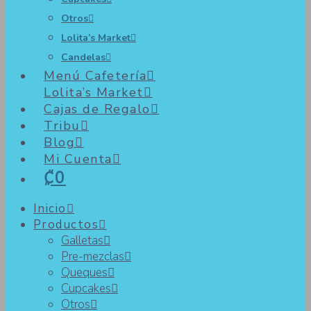
Otros
Lolita’s Market
Candelas
Menú Cafetería
Lolita’s Market
Cajas de Regalo
Tribu
Blog
Mi Cuenta
₡0
Inicio
Productos
Galletas
Pre-mezclas
Queques
Cupcakes
Otros