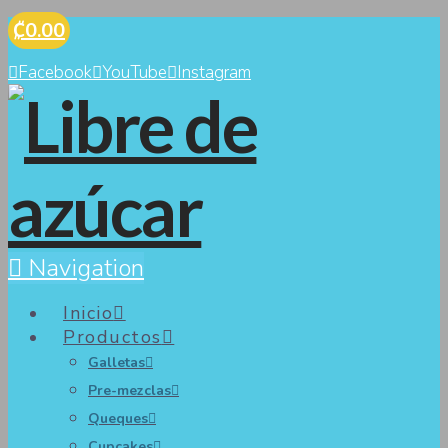
₡0.00
Facebook
YouTube
Instagram
Navigation
Inicio
Productos
Galletas
Pre-mezclas
Queques
Cupcakes