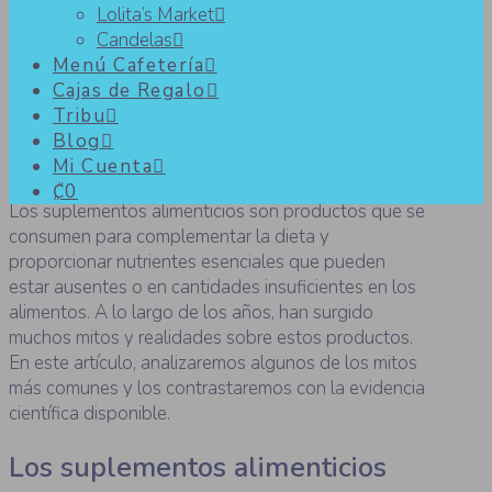
Lolita’s Market
Candelas
Mitos y realidades sobre los
Menú Cafetería
Cajas de Regalo
suplementos alimenticios
Tribu
Blog
Mi Cuenta
₡0
Los suplementos alimenticios son productos que se
consumen para complementar la dieta y
proporcionar nutrientes esenciales que pueden
estar ausentes o en cantidades insuficientes en los
alimentos. A lo largo de los años, han surgido
muchos mitos y realidades sobre estos productos.
En este artículo, analizaremos algunos de los mitos
más comunes y los contrastaremos con la evidencia
científica disponible.
Los suplementos alimenticios