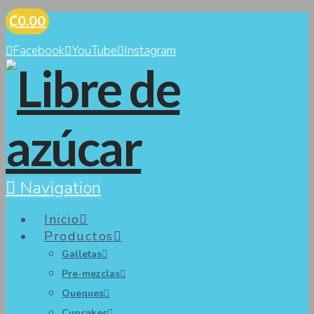
₡0.00
Facebook
YouTube
Instagram
Navigation
Inicio
Productos
Galletas
Pre-mezclas
Queques
Cupcakes