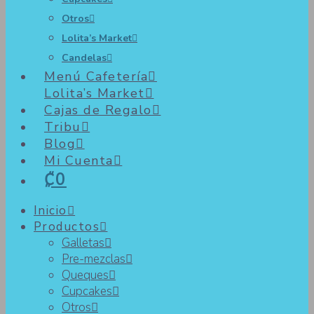
Otros
Lolita’s Market
Candelas
Menú Cafetería
Lolita’s Market
Cajas de Regalo
Tribu
Blog
Mi Cuenta
₡0
Inicio
Productos
Galletas
Pre-mezclas
Queques
Cupcakes
Otros