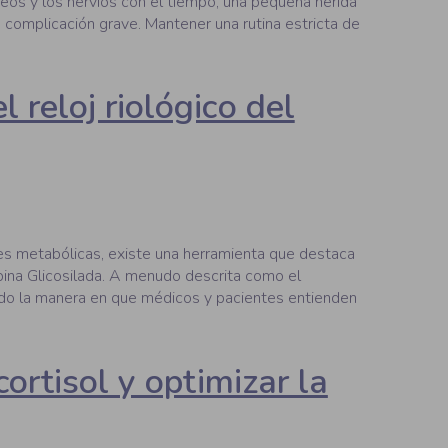
os y los nervios con el tiempo, una pequeña herida
 complicación grave. Mantener una rutina estricta de
 reloj riológico del
es metabólicas, existe una herramienta que destaca
bina Glicosilada. A menudo descrita como el
mado la manera en que médicos y pacientes entienden
cortisol y optimizar la