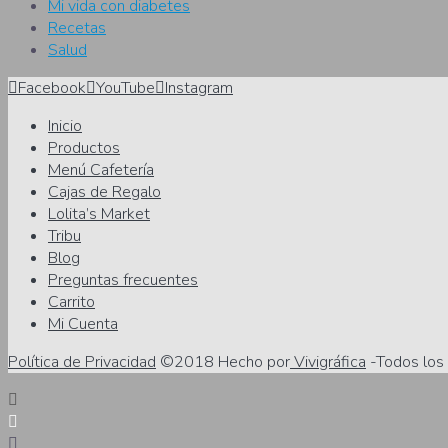
Mi vida con diabetes
Recetas
Salud
Facebook
YouTube
Instagram
Inicio
Productos
Menú Cafetería
Cajas de Regalo
Lolita’s Market
Tribu
Blog
Preguntas frecuentes
Carrito
Mi Cuenta
Política de Privacidad
©2018 Hecho por
Vivigráfica
-Todos los