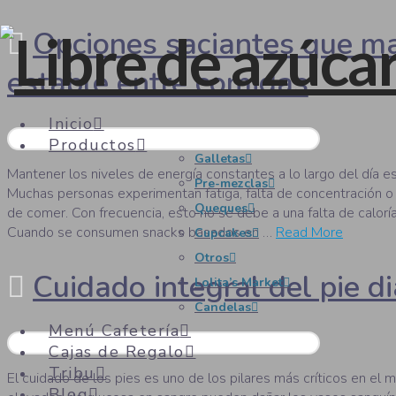
Opciones saciantes que ma
estable entre comidas
Inicio
Productos
Galletas
Mantener los niveles de energía constantes a lo largo del día e
Pre-mezclas
Muchas personas experimentan fatiga, falta de concentración o
Queques
de comer. Con frecuencia, esto no se debe a una falta de caloría
Cuando se consumen snacks basados en …
Read More
Cupcakes
Otros
Cuidado integral del pie d
Lolita’s Market
Candelas
Menú Cafetería
Cajas de Regalo
Tribu
El cuidado de los pies es uno de los pilares más críticos en el m
Blog