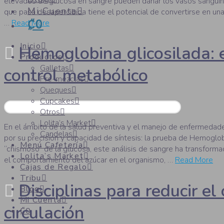
elevados de glucosa en sangre pueden dañar los vasos sanguíne
Mi Cuenta
que pasa desapercibida tiene el potencial de convertirse en una
₡0
…
Read More
Inicio
Hemoglobina glicosilada: el
Productos
Galletas
control metabólico
Pre-mezclas
Queques
Cupcakes
Otros
Lolita’s Market
En el ámbito de la salud preventiva y el manejo de enfermedad
Candelas
por su precisión y capacidad de síntesis: la prueba de Hemoglo
Menú Cafetería
“chismoso” de la glucosa, este análisis de sangre ha transfor
Lolita’s Market
el comportamiento del azúcar en el organismo, …
Read More
Cajas de Regalo
Tribu
Disciplinas para reducir el 
Blog
Mi Cuenta
circulación
₡0