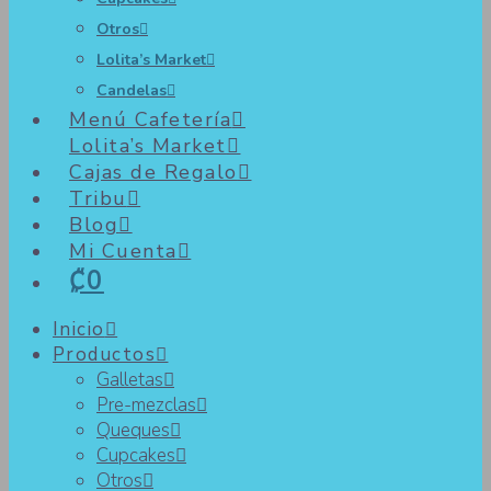
Otros
Lolita’s Market
Candelas
Menú Cafetería
Lolita’s Market
Cajas de Regalo
Tribu
Blog
Mi Cuenta
₡0
Inicio
Productos
Galletas
Pre-mezclas
Queques
Cupcakes
Otros