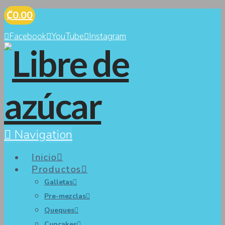
₡0.00
Facebook
YouTube
Instagram
Navigation
Inicio
Productos
Galletas
Pre-mezclas
Queques
Cupcakes