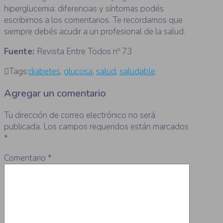
hiperglucemia: diferencias y síntomas podés
escribirnos a los comentarios. Te recordamos que
siempre debés acudir a un profesional de la salud.
Fuente:
Revista Entre Todos nº 73
Tags:
diabetes
,
glucosa
,
salud
,
saludable
Agregar un comentario
Tu dirección de correo electrónico no será
publicada.
Los campos requeridos están marcados
*
Comentario
*