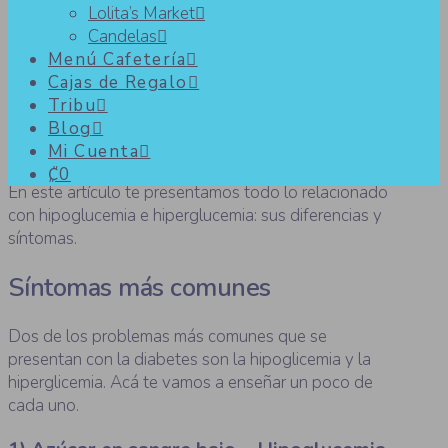
Lolita’s Market
Candelas
Hipoglucemia e hiperglucemia:
Menú Cafetería
Cajas de Regalo
diferencias y síntomas
Tribu
Blog
Mi Cuenta
₡0
En este artículo te presentamos todo lo relacionado
con hipoglucemia e hiperglucemia: sus diferencias y
síntomas.
Síntomas más comunes
Dos de los problemas más comunes que se
presentan con la diabetes son la hipoglicemia y la
hiperglicemia. Acá te vamos a enseñar un poco de
cada uno.