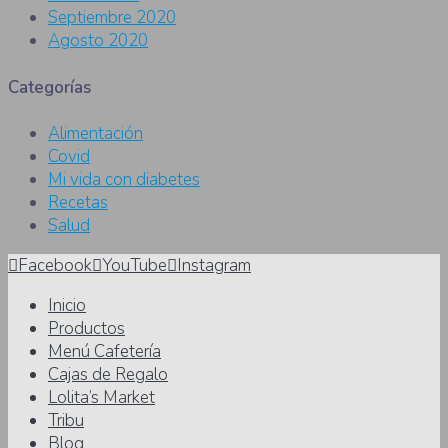
Septiembre 2020
Agosto 2020
Categorías
Alimentación
Covid
Mi vida con diabetes
Recetas
Salud
Facebook
YouTube
Instagram
Inicio
Productos
Menú Cafetería
Cajas de Regalo
Lolita’s Market
Tribu
Blog