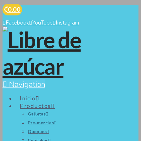
₡0.00
Facebook
YouTube
Instagram
Navigation
Inicio
Productos
Galletas
Pre-mezclas
Queques
Cupcakes