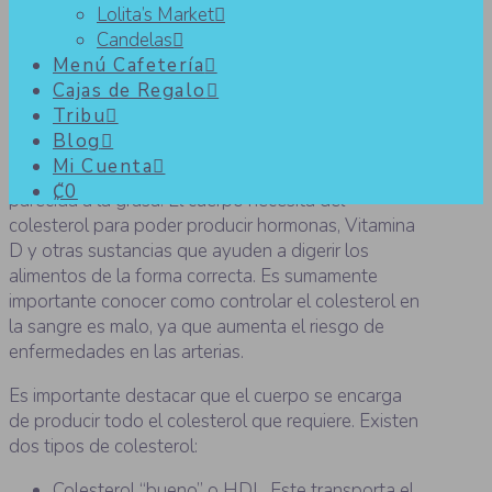
Lolita’s Market
Candelas
¿Cómo controlar el colesterol?
Menú Cafetería
Cajas de Regalo
Tribu
Blog
Mi Cuenta
El colesterol es una sustancia cerosa y muy
₡0
parecida a la grasa. El cuerpo necesita del
colesterol para poder producir hormonas, Vitamina
D y otras sustancias que ayuden a digerir los
alimentos de la forma correcta. Es sumamente
importante conocer como controlar el colesterol en
la sangre es malo, ya que aumenta el riesgo de
enfermedades en las arterias.
Es importante destacar que el cuerpo se encarga
de producir todo el colesterol que requiere. Existen
dos tipos de colesterol:
Colesterol “bueno” o HDL. Este transporta el