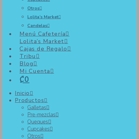
Otros
Lolita’s Market
Candelas
Menú Cafetería
Lolita’s Market
Cajas de Regalo
Tribu
Blog
Mi Cuenta
₡0
Inicio
Productos
Galletas
Pre-mezclas
Queques
Cupcakes
Otros