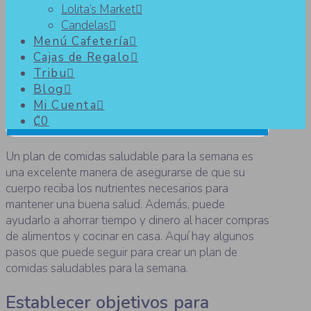
Lolita’s Market
Candelas
¿Cómo crear un plan de
Menú Cafetería
Cajas de Regalo
comidas saludables para la
Tribu
semana?
Blog
Mi Cuenta
₡0
Un plan de comidas saludable para la semana es
una excelente manera de asegurarse de que su
cuerpo reciba los nutrientes necesarios para
mantener una buena salud. Además, puede
ayudarlo a ahorrar tiempo y dinero al hacer compras
de alimentos y cocinar en casa. Aquí hay algunos
pasos que puede seguir para crear un plan de
comidas saludables para la semana.
Establecer objetivos para