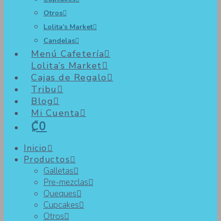
Otros
Lolita’s Market
Candelas
Menú Cafetería
Lolita’s Market
Cajas de Regalo
Tribu
Blog
Mi Cuenta
₡0
Inicio
Productos
Galletas
Pre-mezclas
Queques
Cupcakes
Otros