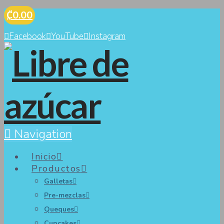
₡0.00
Facebook
YouTube
Instagram
Navigation
Inicio
Productos
Galletas
Pre-mezclas
Queques
Cupcakes