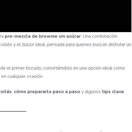
tra
pre-mezcla de brownie sin azúcar
. Una combinación
colate y el dulzor ideal, pensada para quienes buscan disfrutar un
de el primer bocado, convirtiéndolo en una opción ideal como
 en cualquier ocasión.
sitás
,
cómo prepararlo paso a paso
y algunos
tips clave