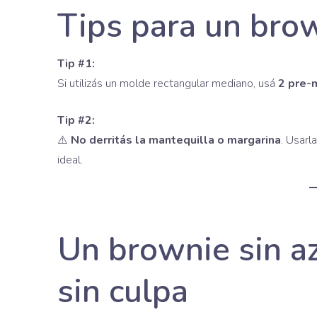
Tips para un bro
Tip #1:
Si utilizás un molde rectangular mediano, usá
2 pre-
Tip #2:
⚠️
No derritás la mantequilla o margarina
. Usarl
ideal.
Un brownie sin az
sin culpa