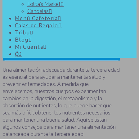
Lolita’s Market
Candelas
¿Cómo mantener una
Menú Cafetería
Cajas de Regalo
alimentación adecuada durante la
Tribu
tercera edad?
Blog
Mi Cuenta
₡0
Una alimentación adecuada durante la tercera edad
es esencial para ayudar a mantener la salud y
prevenir enfermedades. A medida que
envejecemos, nuestros cuerpos experimentan
cambios en la digestión, el metabolismo y la
absorción de nutrientes, lo que puede hacer que
sea más difícil obtener los nutrientes necesarios
para mantener una buena salud. Aquí se listan
algunos consejos para mantener una alimentación
balanceada durante la tercera edad.