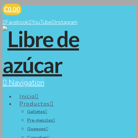
₡0.00
Facebook
YouTube
Instagram
Navigation
Inicio
Productos
Galletas
Pre-mezclas
Queques
Cupcakes