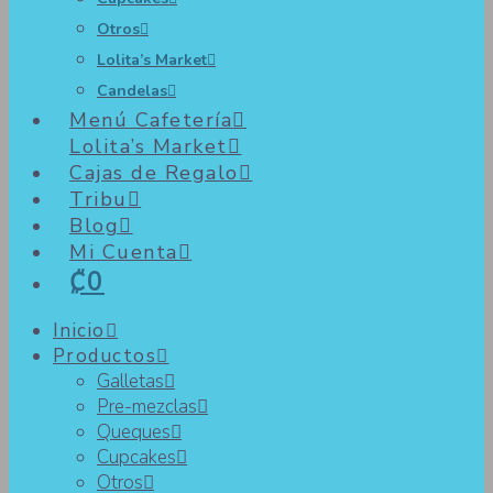
Otros
Lolita’s Market
Candelas
Menú Cafetería
Lolita’s Market
Cajas de Regalo
Tribu
Blog
Mi Cuenta
₡0
Inicio
Productos
Galletas
Pre-mezclas
Queques
Cupcakes
Otros