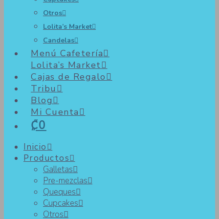
Otros
Lolita’s Market
Candelas
Menú Cafetería
Lolita’s Market
Cajas de Regalo
Tribu
Blog
Mi Cuenta
₡0
Inicio
Productos
Galletas
Pre-mezclas
Queques
Cupcakes
Otros