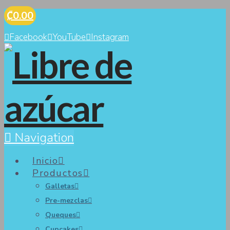
₡0.00
Facebook
YouTube
Instagram
Navigation
Inicio
Productos
Galletas
Pre-mezclas
Queques
Cupcakes