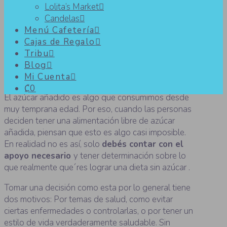
Lolita’s Market
Candelas
Lo que necesitas saber de una
Menú Cafetería
Cajas de Regalo
dieta sin azúcar
Tribu
Blog
Mi Cuenta
₡0
El azúcar añadido es algo que consumimos desde
muy temprana edad. Por eso, cuando las personas
deciden tener una alimentación libre de azúcar
añadida, piensan que esto es algo casi imposible.
En realidad no es así, solo
debés contar con el
apoyo necesario
y tener determinación sobre lo
que realmente que´res lograr una dieta sin azúcar .
Tomar una decisión como esta por lo general tiene
dos motivos: Por temas de salud, como evitar
ciertas enfermedades o controlarlas, o por tener un
estilo de vida verdaderamente saludable. Sin