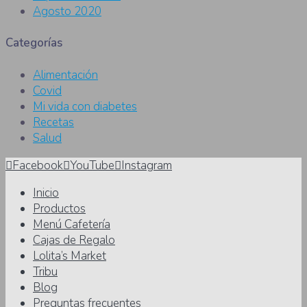
Agosto 2020
Categorías
Alimentación
Covid
Mi vida con diabetes
Recetas
Salud
Facebook
YouTube
Instagram
Inicio
Productos
Menú Cafetería
Cajas de Regalo
Lolita’s Market
Tribu
Blog
Preguntas frecuentes