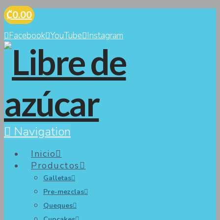
₡0.00
Facebook
YouTube
Instagram
Navigation
Inicio
Productos
Galletas
Pre-mezclas
Queques
Cupcakes