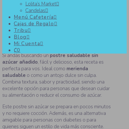
Lolita’s Market
Candelas
Postre saludable sin azúcar
Menú Cafetería
Cajas de Regalo
añadido con sólo 3 ingredientes
Tribu
Blog
Mi Cuenta
₡0
Si andás buscando un
postre saludable sin
azúcar añadido
, fácil y delicioso, esta receta es
perfecta para vos. Ideal como
merienda
saludable
o como un antojo dulce sin culpa.
Combina textura, sabor y practicidad, siendo una
excelente opción para personas que desean cuidar
su alimentación o reducir el consumo de azúcar.
Este postre sin azúcar se prepara en pocos minutos
y no requiere cocción. Además, es una alternativa
amigable para personas con diabetes o para
quienes siguen un estilo de vida más consciente.