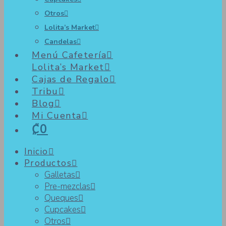
Otros
Lolita’s Market
Candelas
Menú Cafetería
Lolita’s Market
Cajas de Regalo
Tribu
Blog
Mi Cuenta
₡0
Inicio
Productos
Galletas
Pre-mezclas
Queques
Cupcakes
Otros