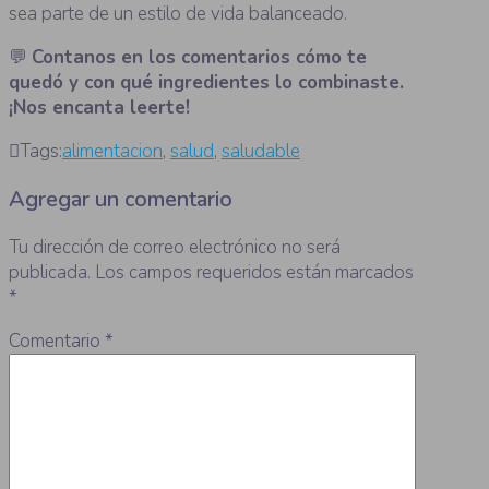
sea parte de un estilo de vida balanceado.
💬
Contanos en los comentarios cómo te
quedó y con qué ingredientes lo combinaste.
¡Nos encanta leerte!
Tags:
alimentacion
,
salud
,
saludable
Agregar un comentario
Tu dirección de correo electrónico no será
publicada.
Los campos requeridos están marcados
*
Comentario
*