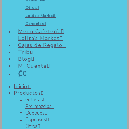
Otros
Lolita’s Market
Candelas
Menú Cafetería
Lolita’s Market
Cajas de Regalo
Tribu
Blog
Mi Cuenta
₡0
Inicio
Productos
Galletas
Pre-mezclas
Queques
Cupcakes
Otros