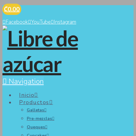
₡0.00
Facebook
YouTube
Instagram
Navigation
Inicio
Productos
Galletas
Pre-mezclas
Queques
Cupcakes