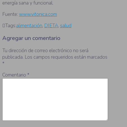
energía sana y funcional.
Fuente:
www.vitonica.com
Tags:
alimentación
,
DIETA
,
salud
Agregar un comentario
Tu dirección de correo electrónico no será
publicada.
Los campos requeridos están marcados
*
Comentario
*