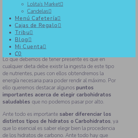
Lolita’s Market
Candelas
Conoce todos los detalles sobre
Menú Cafetería
Cajas de Regalo
elegir carbohidratos saludables
Tribu
Blog
Mi Cuenta
₡0
Lo que debemos de tener presente es que en
cualquier dieta debe existir la ingesta de este tipo
de nutrientes, pues con ellos obtendremos la
energía necesaria para poder rendir al máximo. Por
ello queremos destacar algunos
puntos
importantes acerca de elegir carbohidratos
saludables
que no podemos pasar por alto.
Ante todo es importante
saber diferenciar los
distintos tipos de hidratos o
Carbohidratos
, ya
que lo esencial es saber elegir bien la procedencia
de los hidratos de carbono. Ante todo hay que