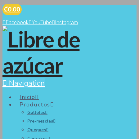
₡0.00
Facebook
YouTube
Instagram
Navigation
Inicio
Productos
Galletas
Pre-mezclas
Queques
Cupcakes