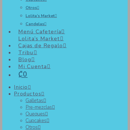
Otros
Lolita’s Market
Candelas
Menú Cafetería
Lolita’s Market
Cajas de Regalo
Tribu
Blog
Mi Cuenta
₡0
Inicio
Productos
Galletas
Pre-mezclas
Queques
Cupcakes
Otros