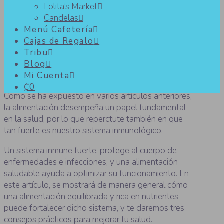
Lolita’s Market
Candelas
Alimentación saludable para
Menú Cafetería
Cajas de Regalo
mejorar el sistema inmunológico
Tribu
Blog
Mi Cuenta
₡0
Como se ha expuesto en varios artículos anteriores,
la alimentación desempeña un papel fundamental
en la salud, por lo que reperctute también en que
tan fuerte es nuestro sistema inmunológico.
Un sistema inmune fuerte, protege al cuerpo de
enfermedades e infecciones, y una alimentación
saludable ayuda a optimizar su funcionamiento. En
este artículo, se mostrará de manera general cómo
una alimentación equilibrada y rica en nutrientes
puede fortalecer dicho sistema, y te daremos tres
consejos prácticos para mejorar tu salud.