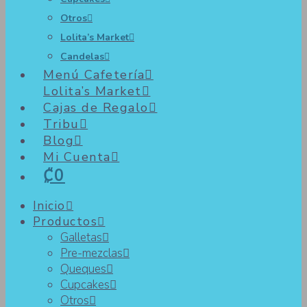
Otros
Lolita’s Market
Candelas
Menú Cafetería
Lolita’s Market
Cajas de Regalo
Tribu
Blog
Mi Cuenta
₡0
Inicio
Productos
Galletas
Pre-mezclas
Queques
Cupcakes
Otros