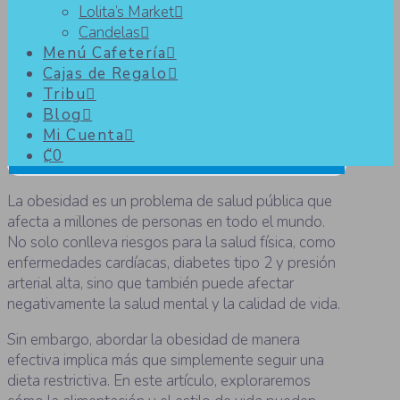
Lolita’s Market
Candelas
Cómo abordar la obesidad a
Menú Cafetería
Cajas de Regalo
través de la alimentación y el
Tribu
estilo de vida
Blog
Mi Cuenta
₡0
La obesidad es un problema de salud pública que
afecta a millones de personas en todo el mundo.
No solo conlleva riesgos para la salud física, como
enfermedades cardíacas, diabetes tipo 2 y presión
arterial alta, sino que también puede afectar
negativamente la salud mental y la calidad de vida.
Sin embargo, abordar la obesidad de manera
efectiva implica más que simplemente seguir una
dieta restrictiva. En este artículo, exploraremos