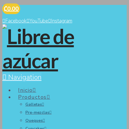
₡0.00
Facebook
YouTube
Instagram
Navigation
Inicio
Productos
Galletas
Pre-mezclas
Queques
Cupcakes