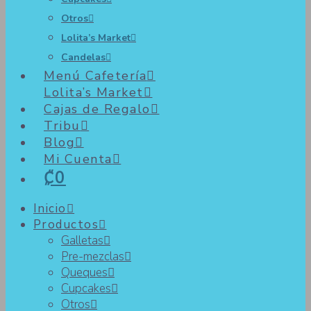
Otros
Lolita’s Market
Candelas
Menú Cafetería
Lolita’s Market
Cajas de Regalo
Tribu
Blog
Mi Cuenta
₡0
Inicio
Productos
Galletas
Pre-mezclas
Queques
Cupcakes
Otros