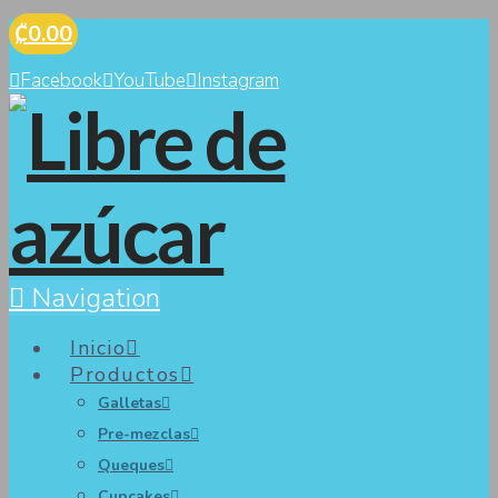
₡0.00
Facebook
YouTube
Instagram
Navigation
Inicio
Productos
Galletas
Pre-mezclas
Queques
Cupcakes