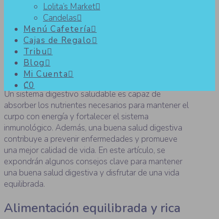
Lolita’s Market
Candelas
¿Cómo mantener una buena
Menú Cafetería
Cajas de Regalo
salud digestiva?
Tribu
Blog
Mi Cuenta
₡0
Un sistema digestivo saludable es capaz de
absorber los nutrientes necesarios para mantener el
curpo con energía y fortalecer el sistema
inmunológico. Además, una buena salud digestiva
contribuye a prevenir enfermedades y promueve
una mejor calidad de vida. En este artículo, se
expondrán algunos consejos clave para mantener
una buena salud digestiva y disfrutar de una vida
equilibrada.
Alimentación equilibrada y rica