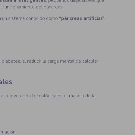
nsulina inteligentes
, pequeños dispositivos que
el funcionamiento del páncreas.
an un sistema conocido como
“páncreas artificial”
,
diabetes, al reducir la carga mental de calcular
ales
a la revolución tecnológica en el manejo de la
rmación.