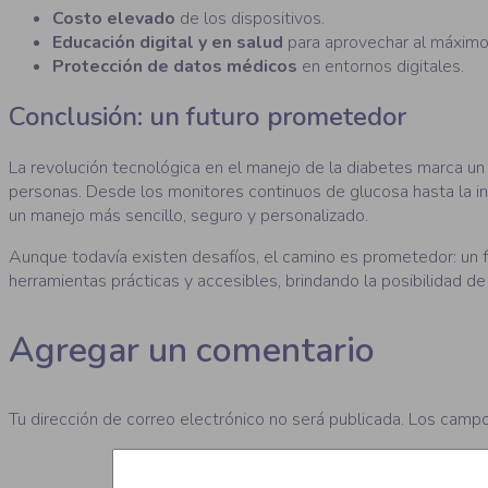
Costo elevado
de los dispositivos.
Educación digital y en salud
para aprovechar al máximo 
Protección de datos médicos
en entornos digitales.
Conclusión: un futuro prometedor
La revolución tecnológica en el manejo de la diabetes marca un
personas. Desde los monitores continuos de glucosa hasta la inte
un manejo más sencillo, seguro y personalizado.
Aunque todavía existen desafíos, el camino es prometedor: un 
herramientas prácticas y accesibles, brindando la posibilidad de
Agregar un comentario
Tu dirección de correo electrónico no será publicada.
Los campo