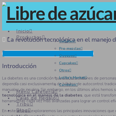
Inicio
Productos
La revolución tecnológica en el manejo d
Galletas
Pre-mezclas
Queques
Cupcakes
Introducción
Otros
Lolita’s Market
La diabetes es una condición que afecta a millones de persona
dependía casi exclusivamente de hábitos de autocontrol tradicion
Candelas
manuales de insulina. Sin embargo, en los últimos años hemos 
Menú Cafetería
tecnológica en el manejo de la diabetes
, que está transfo
Cajas de Regalo
herramientas cada vez más avanzadas para lograr un control efic
Tribu
Blog
En este artículo exploraremos las principales innovaciones que 