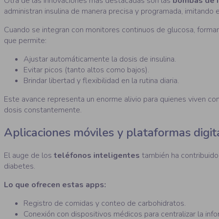
Otra de las innovaciones más destacadas son las
bombas de i
administran insulina de manera precisa y programada, imitando 
Cuando se integran con monitores continuos de glucosa, form
que permite:
Ajustar automáticamente la dosis de insulina.
Evitar picos (tanto altos como bajos).
Brindar libertad y flexibilidad en la rutina diaria.
Este avance representa un enorme alivio para quienes viven con 
dosis constantemente.
Aplicaciones móviles y plataformas digit
El auge de los
teléfonos inteligentes
también ha contribuido 
diabetes.
Lo que ofrecen estas apps:
Registro de comidas y conteo de carbohidratos.
Conexión con dispositivos médicos para centralizar la info