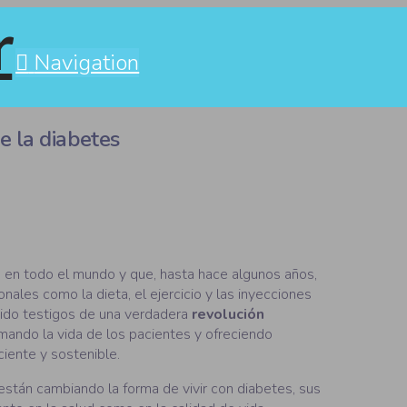
Navigation
e la diabetes
s en todo el mundo y que, hasta hace algunos años,
ales como la dieta, el ejercicio y las inyecciones
sido testigos de una verdadera
revolución
rmando la vida de los pacientes y ofreciendo
iente y sostenible.
están cambiando la forma de vivir con diabetes, sus