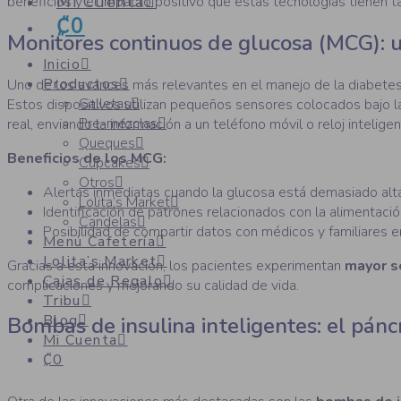
Mi Cuenta
beneficios y el impacto positivo que estas tecnologías tienen ta
₡0
Monitores continuos de glucosa (MCG): u
Inicio
Productos
Uno de los avances más relevantes en el manejo de la diabete
Galletas
Estos dispositivos utilizan pequeños sensores colocados bajo la
Pre-mezclas
real, enviando la información a un teléfono móvil o reloj inteligen
Queques
Beneficios de los MCG:
Cupcakes
Otros
Alertas inmediatas cuando la glucosa está demasiado alta
Lolita’s Market
Identificación de patrones relacionados con la alimentación
Candelas
Posibilidad de compartir datos con médicos y familiares e
Menú Cafetería
Lolita’s Market
Gracias a esta innovación, los pacientes experimentan
mayor s
Cajas de Regalo
complicaciones y mejorando su calidad de vida.
Tribu
Blog
Bombas de insulina inteligentes: el páncre
Mi Cuenta
₡0