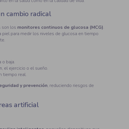
nto en la salud como en la calidad de vida.
n cambio radical
s son los
monitores continuos de glucosa (MCG)
.
 piel para medir los niveles de glucosa en tiempo
te.
 o baja.
, el ejercicio o el sueño.
n tiempo real.
eguridad y prevención
, reduciendo riesgos de
as artificial