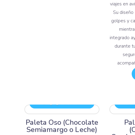
viajes en av
Su diseño
golpes y c
mientra
integrado a
durante tu
segur
acompañ
Agregar al carrito
Ag
Paleta Oso (Chocolate
Pal
Semiamargo o Leche)
(