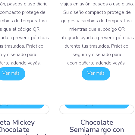
ión, paseos o uso diario.
viajes en avión, paseos o uso diario.
 compacto protege de
Su diseño compacto protege de
ambios de temperatura,
golpes y cambios de temperatura,
s que el código QR
mientras que el código QR
yuda a prevenir pérdidas
integrado ayuda a prevenir pérdidas
s traslados. Práctico,
durante tus traslados. Práctico,
o y diseñado para
seguro y diseñado para
arte adonde vayás..
acompañarte adonde vayás..
Ver más
Ver más
regar al carrito
Agregar al carrito
eta Mickey
Chocolate
Chocolate
Semiamargo con