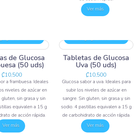
Ver más
regar al carrito
Agregar al carrito
as de Glucosa
Tabletas de Glucosa
uesa (50 uds)
Uva (50 uds)
₡
10,500
₡
10,500
or a frambuesa. Ideales
Glucosa sabor a uva. Ideales para
los niveles de azúcar en
subir los niveles de azúcar en
 gluten, sin grasa y sin
sangre. Sin gluten, sin grasa y sin
stillas equivalen a 15 g
sodio. 4 pastillas equivalen a 15 g
drato de acción rápida.
de carbohidrato de acción rápida.
Ver más
Ver más