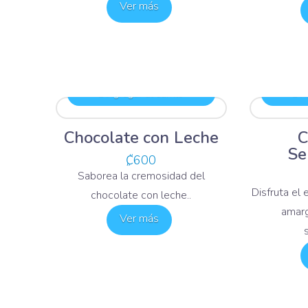
Ver más
Agregar al carrito
Ag
Chocolate con Leche
C
Se
₡
600
Saborea la cremosidad del
Disfruta el 
chocolate con leche..
amarg
Ver más