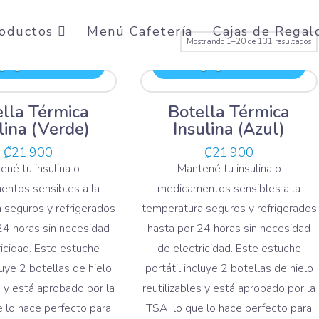
oductos
Menú Cafetería
Cajas de Regal
O
Mostrando 1–20 de 131 resultados
po
regar al carrito
Agregar al carrito
lo
úl
lla Térmica
Botella Térmica
lina (Verde)
Insulina (Azul)
₡
21,900
₡
21,900
ené tu insulina o
Mantené tu insulina o
ntos sensibles a la
medicamentos sensibles a la
 seguros y refrigerados
temperatura seguros y refrigerados
24 horas sin necesidad
hasta por 24 horas sin necesidad
ricidad. Este estuche
de electricidad. Este estuche
cluye 2 botellas de hielo
portátil incluye 2 botellas de hielo
s y está aprobado por la
reutilizables y está aprobado por la
e lo hace perfecto para
TSA, lo que lo hace perfecto para