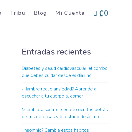
₡0
o
Tribu
Blog
Mi Cuenta
rdenado
r
s
timos
Entradas recientes
Diabetes y salud cardiovascular: el combo
que debes cuidar desde el día uno
¿Hambre real o ansiedad? Aprende a
escuchar a tu cuerpo al comer
Microbiota sana: el secreto ocultos detrás
de tus defensas y tu estado de ánimo
¿Insomnio? Cambia estos hábitos