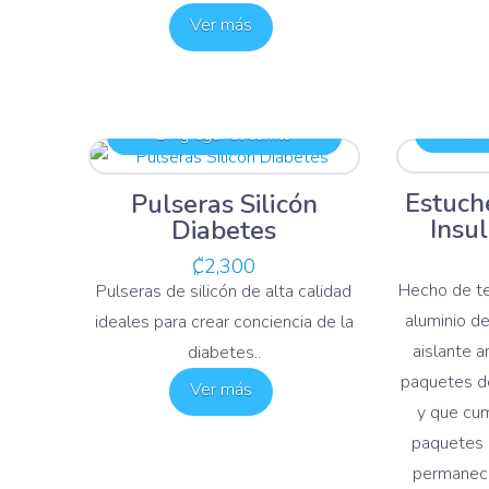
Ver más
Ag
Agregar al carrito
Estuch
Pulseras Silicón
Insul
Diabetes
₡
2,300
Hecho de te
Pulseras de silicón de alta calidad
aluminio de
ideales para crear conciencia de la
aislante a
diabetes..
paquetes de
Ver más
y que cum
paquetes 
permanece