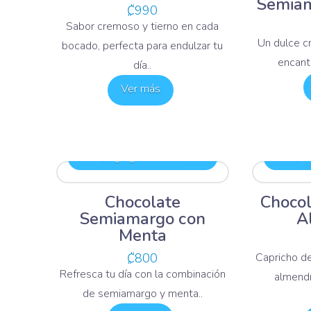
Semiam
₡
990
Sabor cremoso y tierno en cada
Un dulce c
bocado, perfecta para endulzar tu
encant
día..
Ver más
Agregar al carrito
Ag
Chocolate
Chocol
Semiamargo con
A
Menta
₡
800
Capricho de
Refresca tu día con la combinación
almend
de semiamargo y menta..