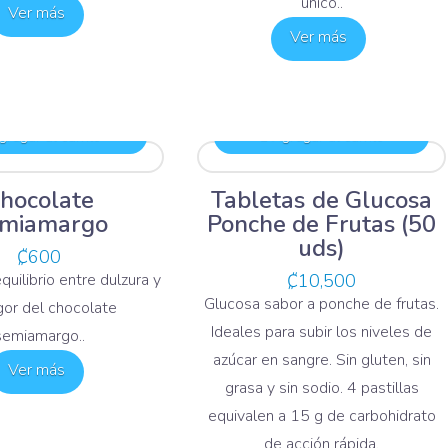
único..
Ver más
Ver más
regar al carrito
Agregar al carrito
hocolate
Tabletas de Glucosa
miamargo
Ponche de Frutas (50
uds)
₡
600
equilibrio entre dulzura y
₡
10,500
Glucosa sabor a ponche de frutas.
or del chocolate
Ideales para subir los niveles de
semiamargo..
azúcar en sangre. Sin gluten, sin
Ver más
grasa y sin sodio. 4 pastillas
equivalen a 15 g de carbohidrato
de acción rápida.