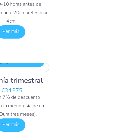
-10 horas antes de
Tamaño: 20cm x 3.5cm x
4cm..
Ver más
regar al carrito
nía trimestral
₡
34,875
un 7% de descuento
a la membresía de un
Dura tres meses).
Ver más