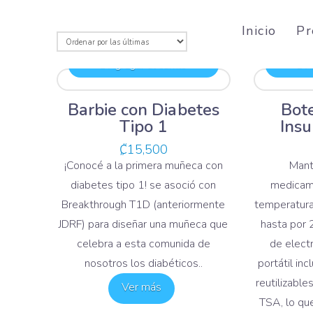
Inicio
Pr
Agregar al carrito
Ag
Barbie con Diabetes
Bote
Tipo 1
Insu
₡
15,500
¡Conocé a la primera muñeca con
Mant
diabetes tipo 1! se asoció con
medicame
Breakthrough T1D (anteriormente
temperatura
JDRF) para diseñar una muñeca que
hasta por 
celebra a esta comunida de
de elect
nosotros los diabéticos..
portátil in
reutilizable
Ver más
TSA, lo qu