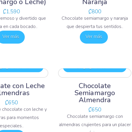
argo o Leche)
Naranja
₡
1,590
₡
800
remoso y divertido que
Chocolate semiamargo y naranja
a en cada bocado..
que despierta tus sentidos..
Ver más
Ver más
regar al carrito
Agregar al carrito
ate con Leche
Chocolate
lmendras
Semiamargo
Almendra
₡
650
 chocolate con leche y
₡
650
Chocolate semiamargo con
ras para momentos
almendras crujientes para un placer
especiales..