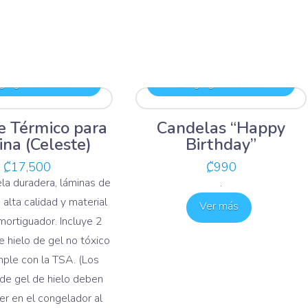
regar al carrito
Agregar al carrito
e Térmico para
Candelas “Happy
ina (Celeste)
Birthday”
₡
17,500
₡
990
la duradera, láminas de
.
 alta calidad y material
Ver más
mortiguador. Incluye 2
 hielo de gel no tóxico
ple con la TSA. (Los
de gel de hielo deben
r en el congelador al