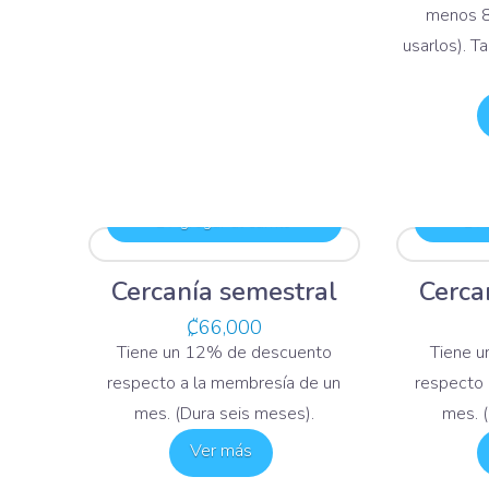
menos 8
usarlos). 
Agregar al carrito
Ag
Cercanía semestral
Cerca
₡
66,000
Tiene un 12% de descuento
Tiene 
respecto a la membresía de un
respecto 
mes. (Dura seis meses).
mes. (
Ver más